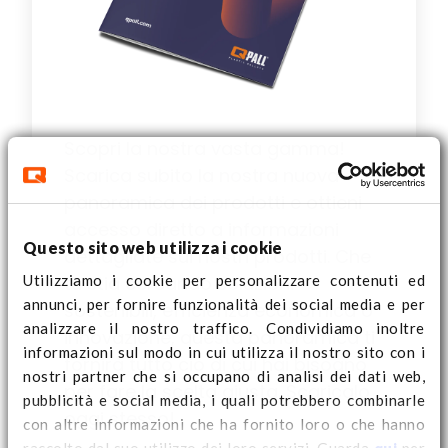
Scopri la nostra vasta gamma!
Scarica subito la nostra nuova
panoramica dei prodotti e ottieni
accesso diretto a informazioni
Questo sito web utilizza i cookie
dettagliate sui nostri prodotti. Che
Utilizziamo i cookie per personalizzare contenuti ed
tu stia cercando soluzioni
annunci, per fornire funzionalità dei social media e per
sostenibili, efficienza economica o
analizzare il nostro traffico. Condividiamo inoltre
innovazione, questa panoramica ti
informazioni sul modo in cui utilizza il nostro sito con i
fornirà tutto ciò di cui hai bisogno
nostri partner che si occupano di analisi dei dati web,
per fare la scelta giusta. Scaricalo
pubblicità e social media, i quali potrebbero combinarle
oggi stesso!
con altre informazioni che ha fornito loro o che hanno
raccolto dal suo utilizzo dei loro servizi. Guarda
qui
per