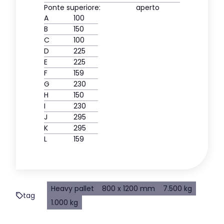
Ponte superiore:
aperto
A
100
B
150
C
100
D
225
E
225
F
159
G
230
H
150
I
230
J
295
K
295
L
159
Heavy pallet
800 x 1200 mm
7.500 kg
tag
1.000 kg