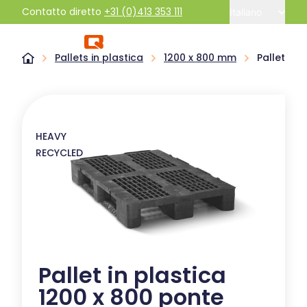
Contatto diretto
+31 (0)413 353 111
Italiano
Pallets in plastica
1200 x 800 mm
Pallet in 
HEAVY
RECYCLED
Pallet in plastica
1200 x 800 ponte