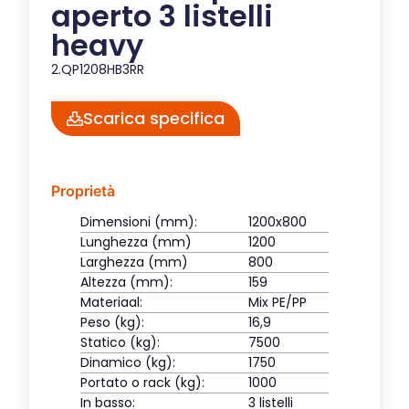
aperto 3 listelli
heavy
2.QP1208HB3RR
Scarica specifica
Proprietà
Dimensioni (mm):
1200x800
Lunghezza (mm)
1200
Larghezza (mm)
800
Altezza (mm):
159
Materiaal:
Mix PE/PP
Peso (kg):
16,9
Statico (kg):
7500
Dinamico (kg):
1750
Portato o rack (kg):
1000
In basso:
3 listelli