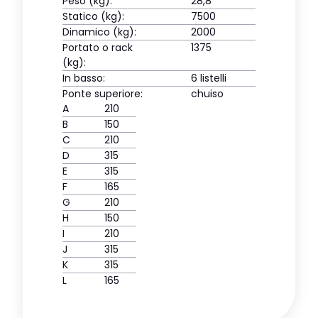
Peso (kg):
28,8
Statico (kg):
7500
Dinamico (kg):
2000
Portato o rack
1375
(kg):
In basso:
6 listelli
Ponte superiore:
chuiso
A
210
B
150
C
210
D
315
E
315
F
165
G
210
H
150
I
210
J
315
K
315
L
165