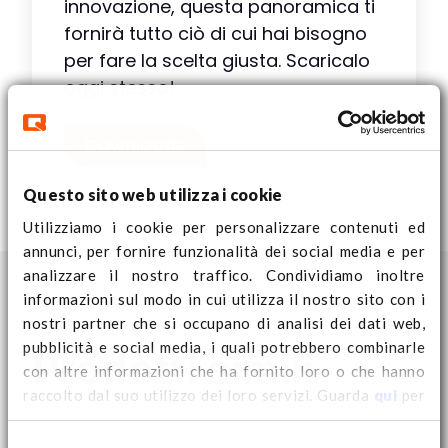
innovazione, questa panoramica ti
fornirà tutto ciò di cui hai bisogno
per fare la scelta giusta. Scaricalo
oggi stesso!
Downloads
Questo sito web utilizza i cookie
Utilizziamo i cookie per personalizzare contenuti ed
annunci, per fornire funzionalità dei social media e per
analizzare il nostro traffico. Condividiamo inoltre
informazioni sul modo in cui utilizza il nostro sito con i
nostri partner che si occupano di analisi dei dati web,
pubblicità e social media, i quali potrebbero combinarle
Prodotti simili
con altre informazioni che ha fornito loro o che hanno
raccolto dal suo utilizzo dei loro servizi. Guarda
qui
per
ulteriori informazioni sui cookie e per modificare il tuo
consenso.