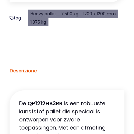
Heavy pallet
7.500 kg
1200 x 1200 mm
tag
1.375 kg
Descrizione
De
QP1212HB3RR
is een robuuste
kunststof pallet die speciaal is
ontworpen voor zware
toepassingen. Met een afmeting