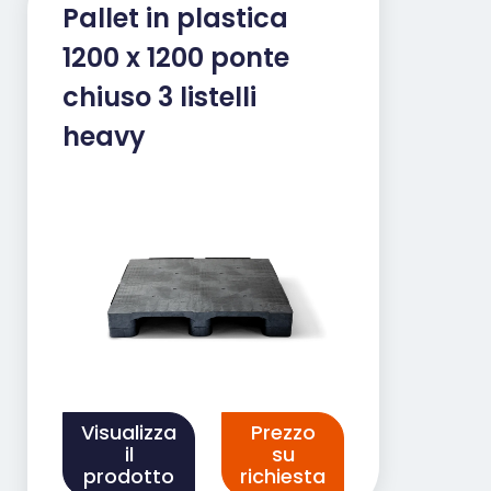
Pallet in plastica
Opslag in magazijnen en
stellingen.
1200 x 1200 ponte
chiuso 3 listelli
Met zijn sterke constructie, open
heavy
dek en hoge belastbaarheid biedt
de QP1212HB3RR een efficiënte en
duurzame oplossing voor elke
organisatie die waarde hecht aan
kwaliteit en prestaties.
Visualizza
Prezzo
il
su
prodotto
richiesta