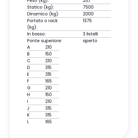
Peso (kg):
25,1
Statico (kg):
7500
Dinamico (kg):
2000
Portato o rack
1375
(kg):
In basso:
3 listelli
Ponte superiore:
aperto
A
210
B
150
C
210
D
315
E
315
F
165
G
210
H
150
I
210
J
315
K
315
L
165