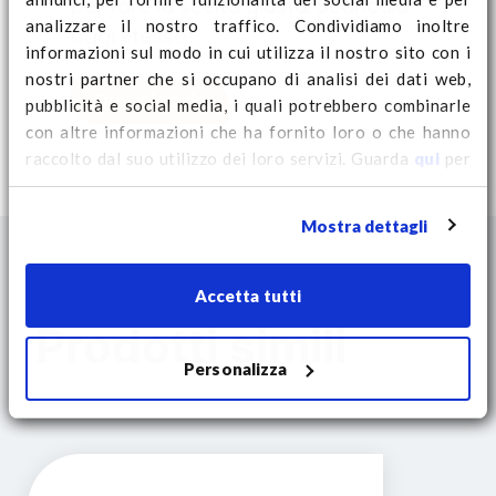
per fare la scelta giusta. Scaricalo
lagere gewicht (<25 kg) blijft de
analizzare il nostro traffico. Condividiamo inoltre
oggi stesso!
pallet gemakkelijk te hanteren
informazioni sul modo in cui utilizza il nostro sito con i
zonder concessies te doen aan
nostri partner che si occupano di analisi dei dati web,
Downloads
de draagkracht.
pubblicità e social media, i quali potrebbero combinarle
con altre informazioni che ha fornito loro o che hanno
Duurzaam:
Gemaakt van
raccolto dal suo utilizzo dei loro servizi. Guarda
qui
per
hoogwaardig kunststof, volledig
ulteriori informazioni sui cookie e per modificare il tuo
recyclebaar en bestand tegen
consenso.
slijtage en vocht.
Mostra dettagli
Accetta tutti
Toepassingen
Prodotti simili
De QP1212HB3RR is een veelzijdige
pallet die gebruikt kan worden in
Personalizza
verschillende sectoren, zoals:
Logistiek en transport.
Industrie en productie.