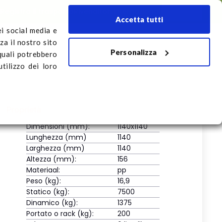
i
Registra il trasporto
Rivenditori internazionali
Italiano
Accetta tutti
ei social media e
za il nostro sito
Personalizza
rto
 quali potrebbero
tilizzo dei loro
Proprietà
Dimensioni (mm):
1140x1140
Lunghezza (mm)
1140
Larghezza (mm)
1140
Altezza (mm):
156
Materiaal:
pp
Peso (kg):
16,9
Statico (kg):
7500
Dinamico (kg):
1375
Portato o rack (kg):
200