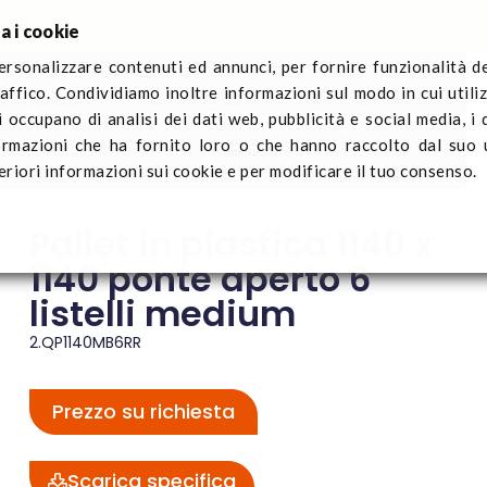
Fiere internazional
a i cookie
ersonalizzare contenuti ed annunci, per fornire funzionalità d
raffico. Condividiamo inoltre informazioni sul modo in cui utiliz
Q-Pall
Settori
Notizie
Contattaci
Registra il traspo
i occupano di analisi dei dati web, pubblicità e social media, i
 plastica 1140 x 1140 ponte aperto 6 listelli medium
ormazioni che ha fornito loro o che hanno raccolto dal suo u
eriori informazioni sui cookie e per modificare il tuo consenso.
Pallet in plastica 1140 x
1140 ponte aperto 6
listelli medium
2.QP1140MB6RR
Prezzo su richiesta
Scarica specifica