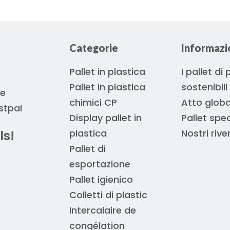
Categorie
Informazio
Pallet in plastica
I pallet di
Pallet in plastica
sostenibili
 e
chimici CP
Atto globa
stpal
Display pallet in
Pallet spec
plastica
Nostri rive
ls!
Pallet di
esportazione
Pallet igienico
Colletti di plastic
Intercalaire de
congélation