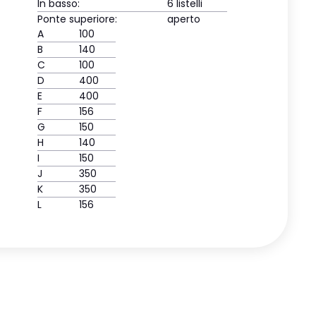
In basso:
6 listelli
Ponte superiore:
aperto
A
100
B
140
C
100
D
400
E
400
F
156
G
150
H
140
I
150
J
350
K
350
L
156