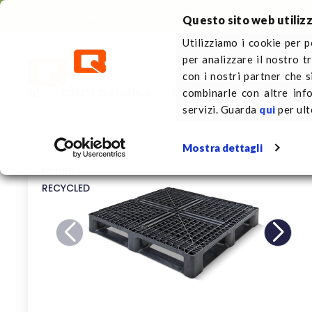
Contatto diretto
+31 (0)413 353 111
Questo sito web utilizz
Utilizziamo i cookie per p
per analizzare il nostro t
Pallets in plastica
Su 
con i nostri partner che s
Pallets in plastica
1140 x 1140 mm
Pallet in
combinarle con altre inf
servizi. Guarda
qui
per ult
Mostra dettagli
MEDIUM
RECYCLED