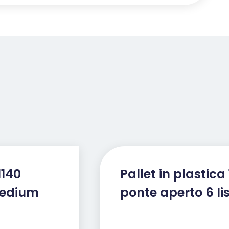
1140
Pallet in plastica 
 medium
ponte aperto 6 li