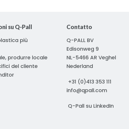
ni su Q-Pall
Contatto
 plastica più
Q-PALL BV
Edisonweg 9
le, produrre locale
NL-5466 AR Veghel
ifici del cliente
Nederland
nditor
+31 (0)413 353 111
info@qpall.com
Q-Pall su
LinkedIn