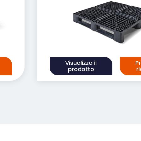
Visualizza il
P
prodotto
r