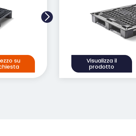
rezzo su
Visualizza il
ichiesta
prodotto