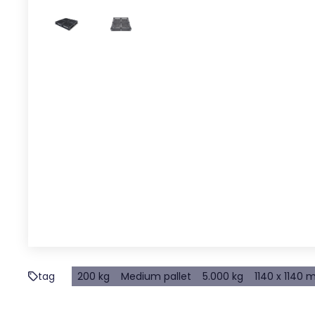
tag
200 kg
Medium pallet
5.000 kg
1140 x 1140