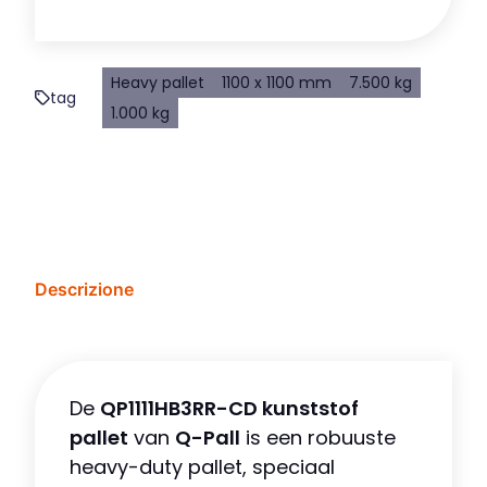
Heavy pallet
1100 x 1100 mm
7.500 kg
tag
1.000 kg
Descrizione
De
QP1111HB3RR-CD kunststof
pallet
van
Q-Pall
is een robuuste
heavy-duty pallet, speciaal