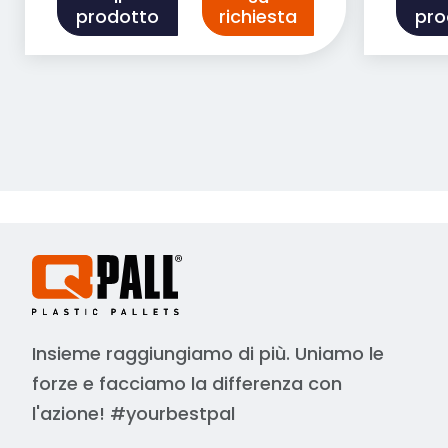
prodotto
richiesta
pro
Insieme raggiungiamo di più. Uniamo le
forze e facciamo la differenza con
l'azione! #yourbestpal