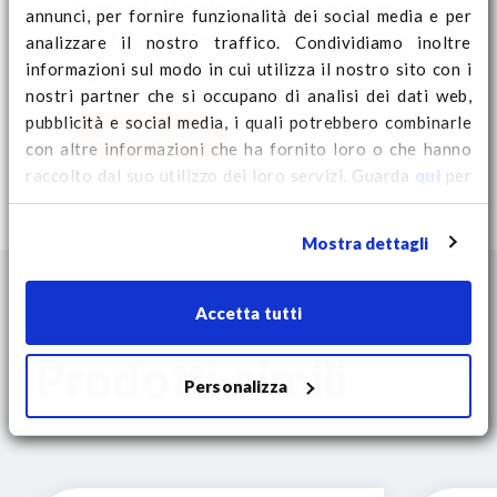
fornirà tutto ciò di cui hai bisogno
annunci, per fornire funzionalità dei social media e per
de tilrichtlijnen.
per fare la scelta giusta. Scaricalo
analizzare il nostro traffico. Condividiamo inoltre
oggi stesso!
informazioni sul modo in cui utilizza il nostro sito con i
De
QP1111HB3RR-CD
is ontworpen
nostri partner che si occupano di analisi dei dati web,
voor maximale stabiliteit, zowel in
pubblicità e social media, i quali potrebbero combinarle
Downloads
transport als opslag.
con altre informazioni che ha fornito loro o che hanno
raccolto dal suo utilizzo dei loro servizi. Guarda
qui
per
ulteriori informazioni sui cookie e per modificare il tuo
consenso.
Mostra dettagli
Belangrijkste eigenschappen:
extreem sterk: weegt 21.5 kg en
Accetta tutti
ondersteunt tot 7500 kg statisch
Prodotti simili
gesloten dek: zorgt voor een
Personalizza
stevig en vlak oppervlak voor
extra stabiliteit
3 robuuste onderlatten:
ontworpen voor zware ladingen