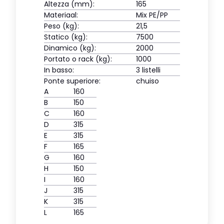
Altezza (mm):
165
Materiaal:
Mix PE/PP
Peso (kg):
21,5
Statico (kg):
7500
Dinamico (kg):
2000
Portato o rack (kg):
1000
In basso:
3 listelli
Ponte superiore:
chuiso
A
160
B
150
C
160
D
315
E
315
F
165
G
160
H
150
I
160
J
315
K
315
L
165