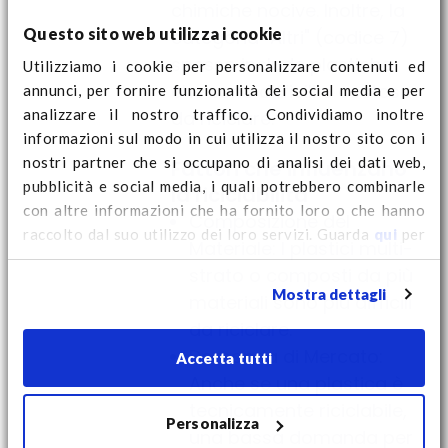
chimiche nocive. Inoltre, la
Questo sito web utilizza i cookie
categoria "Altri" (codice 7)
spesso include plastiche
Utilizziamo i cookie per personalizzare contenuti ed
annunci, per fornire funzionalità dei social media e per
che sono difficili o costose
analizzare il nostro traffico. Condividiamo inoltre
da riciclare.
informazioni sul modo in cui utilizza il nostro sito con i
nostri partner che si occupano di analisi dei dati web,
Fattori che influenzano
pubblicità e social media, i quali potrebbero combinarle
la riciclabilità
con altre informazioni che ha fornito loro o che hanno
Composizione del
raccolto dal suo utilizzo dei loro servizi. Guarda
qui
per
Materiale: I plastici multi-
ulteriori informazioni sui cookie e per modificare il tuo
strato o composti da più
consenso.
Mostra dettagli
materiali sono più difficili
da riciclare.
Domanda di Mercato:
Accetta tutti
Anche se una plastica è
tecnicamente riciclabile,
Personalizza
una bassa domanda per