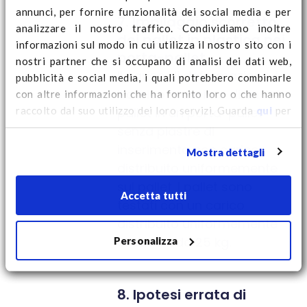
annunci, per fornire funzionalità dei social media e per
7. Impilaggio scorretto
analizzare il nostro traffico. Condividiamo inoltre
dei pallet in plastica nei
informazioni sul modo in cui utilizza il nostro sito con i
porta-pallet
nostri partner che si occupano di analisi dei dati web,
Il carico di deformazione è
pubblicità e social media, i quali potrebbero combinarle
il carico massimo di un
con altre informazioni che ha fornito loro o che hanno
raccolto dal suo utilizzo dei loro servizi. Guarda
qui
per
pallet in un porta-pallet
ulteriori informazioni sui cookie e per modificare il tuo
senza piastre di
consenso.
inserimento con carico
Mostra dettagli
distribuito uniformemente
sul pallet. I pallet sono
Accetta tutti
testati con un carico
distribuito uniformemente
Personalizza
di sacchi da 25 kg.
8. Ipotesi errata di