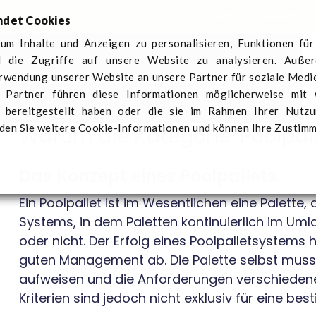
Internationale Händle
ndet Cookies
um Inhalte und Anzeigen zu personalisieren, Funktionen für
 die Zugriffe auf unsere Website zu analysieren. Auße
er Q-Pall
Sektoren
Aktuelles
Kontaktieren Sie u
erwendung unserer Website an unsere Partner für soziale Med
e Partner führen diese Informationen möglicherweise mit
 bereitgestellt haben oder die sie im Rahmen Ihrer Nutz
den Sie weitere Cookie-Informationen und können Ihre Zustim
Warum die Kategorie 'Poolpalle
Das Konzept eines Poolpallets
Ein Poolpallet ist im Wesentlichen eine Palette,
Systems, in dem Paletten kontinuierlich im Uml
oder nicht. Der Erfolg eines Poolpalletsystems 
guten Management ab. Die Palette selbst muss l
aufweisen und die Anforderungen verschiedene
Kriterien sind jedoch nicht exklusiv für eine be