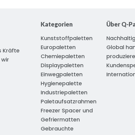
Kategorien
Über Q-Pa
Kunststoffpaletten
Nachhaltig
Europaletten
Global han
 Kräfte
Chemiepaletten
produzier
 wir
Displaypaletten
Kundenspez
Einwegpaletten
Internatio
Hygienepalette
Industriepaletten
Paletaufsatzrahmen
Freezer Spacer und
Gefriermatten
Gebrauchte