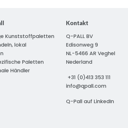
ll
Kontakt
e Kunststoffpaletten
Q-PALL BV
deln, lokal
Edisonweg 9
en
NL-5466 AR Veghel
ifische Paletten
Nederland
nale Händler
+31 (0)413 353 111
info@qpall.com
Q-Pall auf
LinkedIn