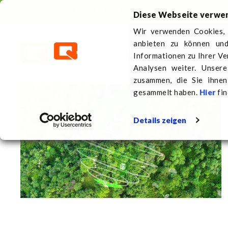
Direktkontakt
+31 (0)413 353 111
Diese Webseite verwe
Wir verwenden Cookies, 
anbieten zu können und
Kunststoffpaletten
Üb
Informationen zu Ihrer V
Analysen weiter. Unser
zusammen, die Sie ihnen
gesammelt haben.
Hier
fin
Details zeigen