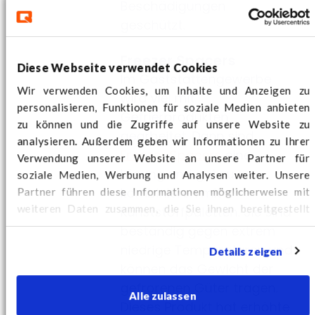
Beschädigungen
geschützt.
Freezer Spacers
Diese Webseite verwendet Cookies
Im Gaststättengewerbe
Wir verwenden Cookies, um Inhalte und Anzeigen zu
wird viel mit
personalisieren, Funktionen für soziale Medien anbieten
Gefrierprodukten
zu können und die Zugriffe auf unsere Website zu
gearbeitet. Dann sind
analysieren. Außerdem geben wir Informationen zu Ihrer
Freezer Spacers
eine
Verwendung unserer Website an unsere Partner für
Lösung und gut zu
soziale Medien, Werbung und Analysen weiter. Unsere
kombinieren mit
Partner führen diese Informationen möglicherweise mit
weiteren Daten zusammen, die Sie ihnen bereitgestellt
Kunststoffpaletten. Sie sind
haben oder die sie im Rahmen Ihrer Nutzung der Dienste
beständig gegen extrem
gesammelt haben.
Hier
finden Sie weitere Cookie-
niedrige Temperaturen und
Details zeigen
Informationen und können Ihre Zustimmung ändern.
können das Gewicht der
gefrorenen Güter tragen.
Alle zulassen
Dieses Produkt hat erhöhte