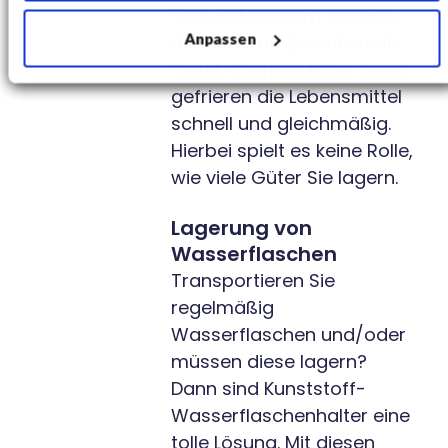
Teile mit Löchern, sodass
Anpassen
die kalte Luft zwischen die
Güter strömen kann. Somit
gefrieren die Lebensmittel
schnell und gleichmäßig.
Hierbei spielt es keine Rolle,
wie viele Güter Sie lagern.
Lagerung von
Wasserflaschen
Transportieren Sie
regelmäßig
Wasserflaschen und/oder
müssen diese lagern?
Dann sind Kunststoff-
Wasserflaschenhalter eine
tolle Lösung. Mit diesen