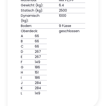
Materiaal:
Mix PE/PP
Gewicht (kg):
6.4
Statisch (kg):
2500
Dynamisch
1000
(kg):
Boden:
9 Füsse
Oberdeck:
geschlossen
A
66
B
66
C
66
D
267
E
267
F
149
G
186
H
151
I
186
J
284
K
284
L
149