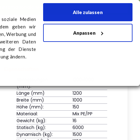
r
Internationale Messen
Transport anmelden
Deutsch
Alle zulassen
 soziale Medien
rdem geben wir
Anpassen
ns
Transport anmelden
ien, Werbung und
m
 weiteren Daten
ung der Dienste
mung ändern.
Eigenschaften
Abmessungen
1200x1000
(mm):
Länge (mm)
1200
Breite (mm)
1000
Höhe (mm):
150
Materiaal:
Mix PE/PP
Gewicht (kg):
16
Statisch (kg):
6000
Dynamisch (kg):
1500