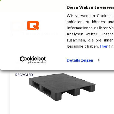
Direktkontakt
+31 (0)413 353 111
Diese Webseite verwe
Wir verwenden Cookies, 
anbieten zu können und
Kunststoffpaletten
Üb
Informationen zu Ihrer V
Kunststoffpaletten
1200 x 1000 mm
Kunsts
Analysen weiter. Unser
zusammen, die Sie ihnen
gesammelt haben.
Hier
fin
Details zeigen
MEDIUM
NEW
RECYCLED