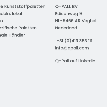
e Kunststoffpaletten
Q-PALL BV
deln, lokal
Edisonweg 9
en
NL-5466 AR Veghel
ifische Paletten
Nederland
nale Händler
+31 (0)413 353 111
info@qpall.com
Q-Pall auf
LinkedIn