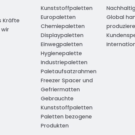
Kunststoffpaletten
Nachhaltig
Europaletten
Global han
 Kräfte
Chemiepaletten
produzier
 wir
Displaypaletten
Kundenspez
Einwegpaletten
Internatio
Hygienepalette
Industriepaletten
Paletaufsatzrahmen
Freezer Spacer und
Gefriermatten
Gebrauchte
Kunststoffpaletten
Paletten bezogene
Produkten