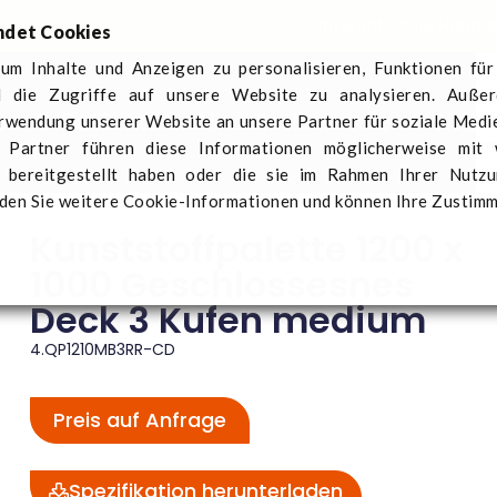
Internationale Händle
ndet Cookies
um Inhalte und Anzeigen zu personalisieren, Funktionen für
 die Zugriffe auf unsere Website zu analysieren. Auße
er Q-Pall
Sektoren
Aktuelles
Kontaktieren Sie u
erwendung unserer Website an unsere Partner für soziale Med
toffpalette 1200 x 1000 Geschlossesnes Deck 3 Kufen mediu
e Partner führen diese Informationen möglicherweise mit
 bereitgestellt haben oder die sie im Rahmen Ihrer Nutz
den Sie weitere Cookie-Informationen und können Ihre Zustim
Kunststoffpalette 1200 x
1000 Geschlossesnes
Deck 3 Kufen medium
4.QP1210MB3RR-CD
Preis auf Anfrage
Spezifikation herunterladen