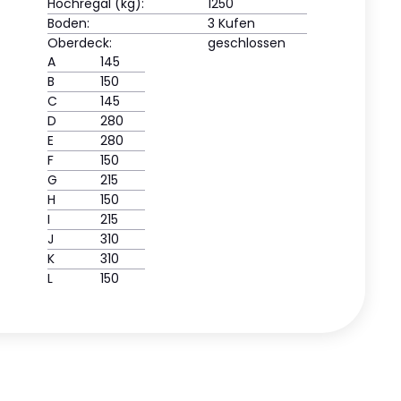
Hochregal (kg):
1250
Boden:
3 Kufen
Oberdeck:
geschlossen
A
145
B
150
C
145
D
280
E
280
F
150
G
215
H
150
I
215
J
310
K
310
L
150