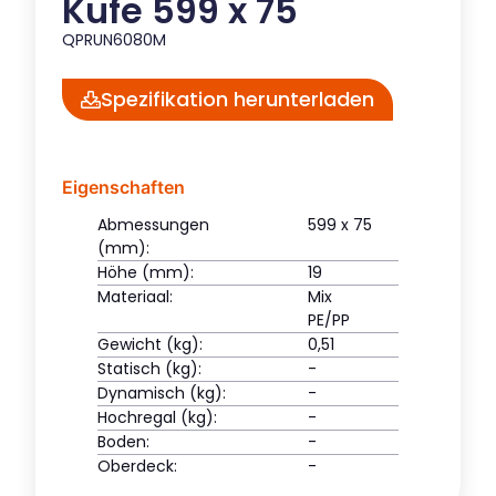
Kufe 599 x 75
QPRUN6080M
Spezifikation herunterladen
Eigenschaften
Abmessungen
599 x 75
(mm):
Höhe (mm):
19
Materiaal:
Mix
PE/PP
Gewicht (kg):
0,51
Statisch (kg):
-
Dynamisch (kg):
-
Hochregal (kg):
-
Boden:
-
Oberdeck:
-