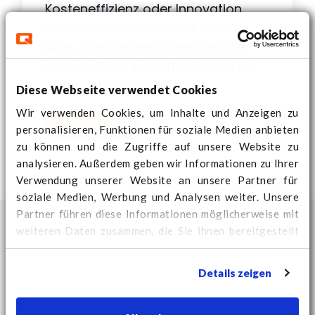
Kosteneffizienz oder Innovation
suchen, dieser Überblick bietet
alles, was Sie benötigen, um die
richtige Wahl zu treffen. Laden Sie
es noch heute herunter!
Diese Webseite verwendet Cookies
Wir verwenden Cookies, um Inhalte und Anzeigen zu
Download
personalisieren, Funktionen für soziale Medien anbieten
zu können und die Zugriffe auf unsere Website zu
analysieren. Außerdem geben wir Informationen zu Ihrer
Verwendung unserer Website an unsere Partner für
soziale Medien, Werbung und Analysen weiter. Unsere
Partner führen diese Informationen möglicherweise mit
weiteren Daten zusammen, die Sie ihnen bereitgestellt
haben oder die sie im Rahmen Ihrer Nutzung der Dienste
gesammelt haben.
Hier
finden Sie weitere Cookie-
Details zeigen
Informationen und können Ihre Zustimmung ändern.