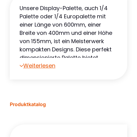
Unsere Display-Palette, auch 1/4
Palette oder 1/4 Europalette mit
einer Länge von 600mm, einer
Breite von 400mm und einer Höhe
von 155mm, ist ein Meisterwerk
kompakten Designs. Diese perfekt
dimensionierte Palette bietet
Weiterlesen
unübertroffene Bequemlichkeit für
eine Vielzahl von Einstellungen. Ob
Sie einen belebten
Einzelhandelsraum verwalten oder
ein Lager organisieren, ihre
Produktkatalog
Abmessungen machen sie zur
idealen Wahl, um Platz zu
optimieren, ohne auf Funktionalität
zu verzichten.