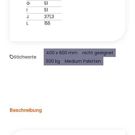
G
51
I
51
J
371,3
L
155
400 x 600 mm
nicht geeignet
Stichworte
500 kg
Medium Paletten
Beschreibung