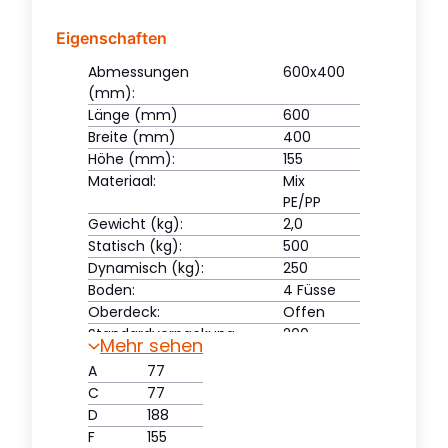
Eigenschaften
Abmessungen
600x400
(mm):
Länge (mm)
600
Breite (mm)
400
Höhe (mm):
155
Materiaal:
Mix
PE/PP
Gewicht (kg):
2,0
Statisch (kg):
500
Dynamisch (kg):
250
Boden:
4 Füsse
Oberdeck:
Offen
Standardverpackung
200
Mehr sehen
(Stück):
A
77
C
77
D
188
F
155