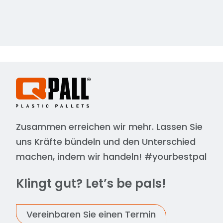
Lagerlösungen schätzen.
Großmengenfreundlich: Für
Großanforderungen
Mit einer Standardverpackung von
200 Stücken ist diese Display-
Palette perfekt für Großbetriebe.
Ob Sie eine Einzelhandelskette
Zusammen erreichen wir mehr. Lassen Sie
auffüllen oder Lagerbestände
uns Kräfte bündeln und den Unterschied
verwalten, unsere
Großverpackungsoptionen
machen, indem wir handeln! #yourbestpal
entsprechen Ihren umfangreichen
Klingt gut? Let’s be pals!
Bedürfnissen und stellen sicher,
dass Sie eine zuverlässige
Versorgung mit Qualitäts-Paletten
Vereinbaren Sie einen Termin
haben.