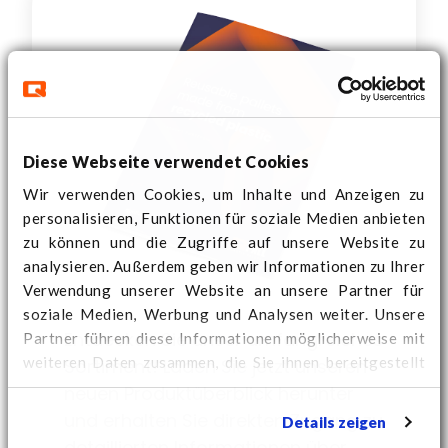
Leichtgewicht und stabil:
Entwickelt für optimale
Lastverwaltun
g
Mit nur 2,1 kg ist diese
Diese Webseite verwendet Cookies
mittelschwere Palette ein
Wunderwerk der Technik. Trotz ihrer
Wir verwenden Cookies, um Inhalte und Anzeigen zu
personalisieren, Funktionen für soziale Medien anbieten
leichten Konstruktion unterstützt sie
zu können und die Zugriffe auf unsere Website zu
sicher eine statische Last von bis zu
analysieren. Außerdem geben wir Informationen zu Ihrer
500 kg und eine dynamische Last
Verwendung unserer Website an unsere Partner für
von 250 kg. Ihr robustes Design
soziale Medien, Werbung und Analysen weiter. Unsere
gewährleistet Stabilität und
Partner führen diese Informationen möglicherweise mit
Entdecken Sie unser umfangreiches
Zuverlässigkeit für Ihre Lager- und
weiteren Daten zusammen, die Sie ihnen bereitgestellt
Sortiment! Laden Sie jetzt unseren
Ausstellungsbedürfnisse, egal ob
haben oder die sie im Rahmen Ihrer Nutzung der Dienste
neuen Produktüberblick herunter
Sie schwere Kisten stapeln oder
gesammelt haben.
Hier
finden Sie weitere Cookie-
und erhalten Sie direkten Zugang zu
Details zeigen
Informationen und können Ihre Zustimmung ändern.
Produkte präsentieren.
detaillierten Informationen über