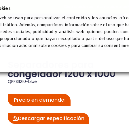
Distribuidores internacionales
okies
web se usan para personalizar el contenido y los anuncios, ofr
el tráfico. Además, compartimos información sobre el uso que h
bre Q-Pall
Sectores
Noticias
Contáctanos
Registra
redes sociales, publicidad y análisis web, quienes pueden com
rador de congelación
Separadores para congelador 120
 proporcionado o que hayan recopilado a partir del uso que h
ormación adicional sobre cookies y para cambiar su consentimie
Separadores para
congelador 1200 x 1000
QPFSI1210-blue
Precio en demanda
Descargar especificación