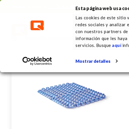
Contacto directo
+31 (0)413 353 111
Esta página web usa co
Las cookies de este sitio 
redes sociales y analizar 
Palets de plástico
So
con nuestros partners de 
Productos relacionados con las paletas
Sepa
información que les haya
servicios. Busque
aquí
inf
Mostrar detalles