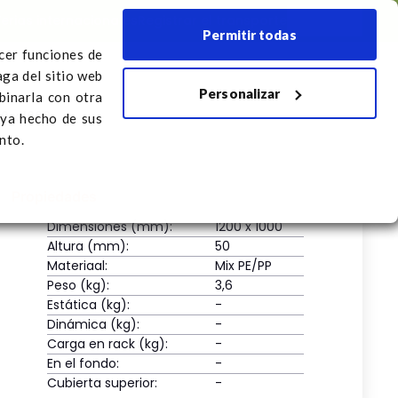
Ferias internacionales
Registrar el transporte
Español
Permitir todas
ecer funciones de
aga del sitio web
Personalizar
r el transporte
binarla con otra
0 x 1000
aya hecho de sus
nto.
Propiedades
Dimensiones (mm):
1200 x 1000
Altura (mm):
50
Materiaal:
Mix PE/PP
Peso (kg):
3,6
Estática (kg):
-
Dinámica (kg):
-
Carga en rack (kg):
-
En el fondo:
-
Cubierta superior:
-