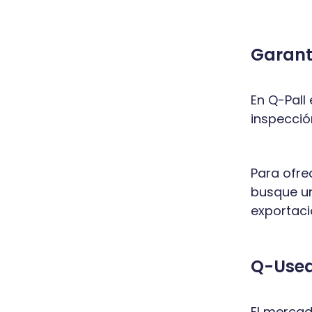
Garant
En Q-Pall
inspecció
Para ofre
busque un
exportaci
Q-Used:
El mercad