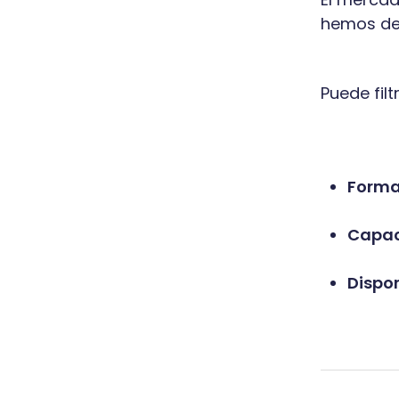
hemos de
Puede filt
Forma
Capac
Dispon