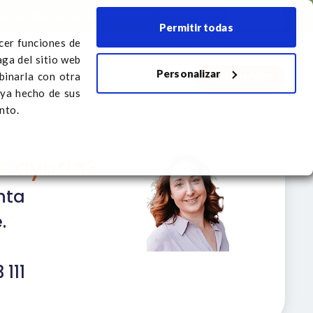
Ferias internacionales
Registrar el transporte
Español
Permitir todas
ecer funciones de
aga del sitio web
Personalizar
Cotización
r el transporte
binarla con otra
aya hecho de sus
nto.
s ayuda?
nta
.
 111