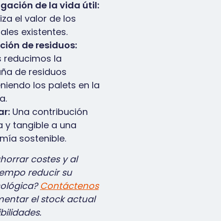
gación de la vida útil:
za el valor de los
ales existentes.
ción de residuos:
 reducimos la
ña de residuos
iendo los palets en la
a.
ar:
Una contribución
a y tangible a una
ía sostenible.
horrar costes y al
empo reducir su
cológica?
Contáctenos
entar el stock actual
ibilidades.