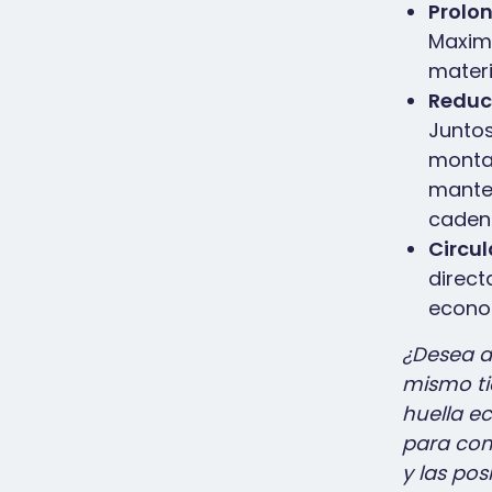
Prolon
Maximi
materi
Reduc
Juntos
monta
manten
caden
Circul
direct
econom
¿Desea a
mismo ti
huella e
para com
y las pos