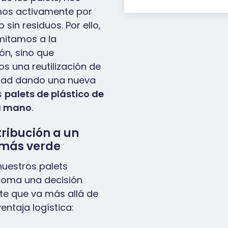
os activamente por
sin residuos. Por ello,
imitamos a la
ón, sino que
os una reutilización de
idad dando una nueva
s
palets de plástico de
a mano
.
tribución a un
 más verde
 nuestros palets
toma una decisión
te que va más allá de
entaja logística: