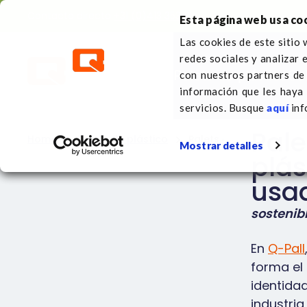
Contacto directo
+31 (0)413 353 111
Esta página web usa co
Las cookies de este sitio 
redes sociales y analizar 
Palets de plástico
So
con nuestros partners de 
información que les haya
servicios. Busque
aquí
inf
Pale
Home
Palets de plástico
Palets de plástico usa
Mostrar detalles
plás
usa
sostenibl
En
Q-Pall
forma el
identidad
industria