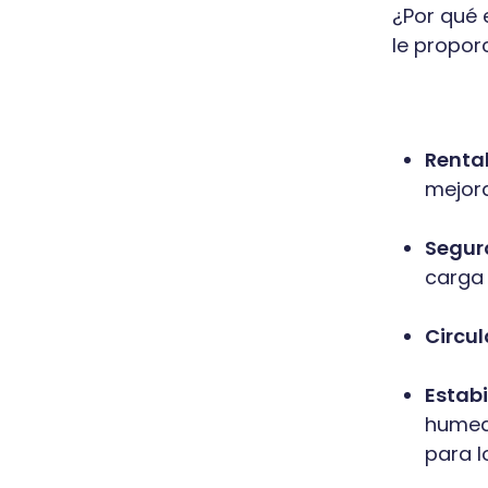
¿Por qué 
le propor
Rentab
mejor
Seguro
carga 
Circul
Estabi
humeda
para l