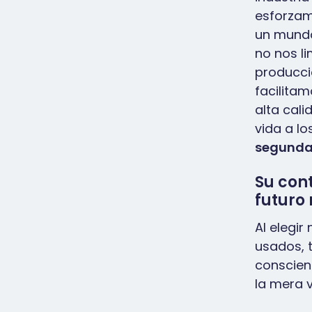
esforzam
un mundo 
no nos l
producci
facilitam
alta cal
vida a lo
segund
Su con
futuro
Al elegir
usados, 
conscien
la mera v