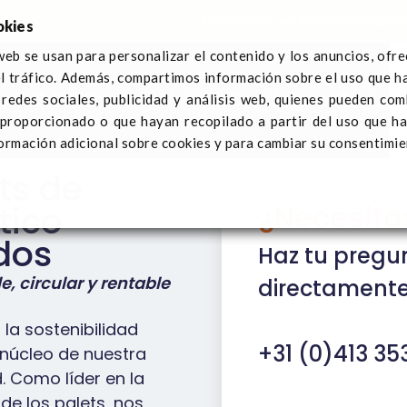
Distribuidores internacionales
okies
web se usan para personalizar el contenido y los anuncios, ofr
el tráfico. Además, compartimos información sobre el uso que h
bre Q-Pall
Sectores
Noticias
Contáctanos
Registra
redes sociales, publicidad y análisis web, quienes pueden com
 proporcionado o que hayan recopilado a partir del uso que h
ormación adicional sobre cookies y para cambiar su consentimie
ts de
dos
¿Necesita
tico
dos
Haz tu pregu
e, circular y rentable
directamente
, la sostenibilidad
+31 (0)413 353
 núcleo de nuestra
. Como líder en la
 de los palets, nos