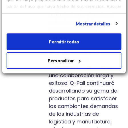
su gama de palets
partir del uso que haya hecho de sus servicios. Busque
aquí
información adicional sobre cookies y para cambiar
apilables, muy populares
su consentimiento.
entre los minoristas por su
Mostrar detalles
ligereza y facilidad de
manejo.
Permitir todas
¿Y el futuro de esta
colaboración?
Personalizar
De cara al futuro, vemos
una colaboración larga y
exitosa. Q-Pall continuará
desarrollando su gama de
productos para satisfacer
las cambiantes demandas
de las industrias de
logística y manufactura,