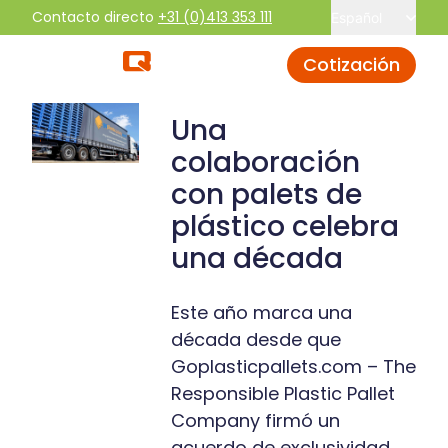
Contacto directo
+31 (0)413 353 111
Español
Cotización
Una
colaboración
con palets de
plástico celebra
una década
Este año marca una
década desde que
Goplasticpallets.com – The
Responsible Plastic Pallet
Company firmó un
acuerdo de exclusividad