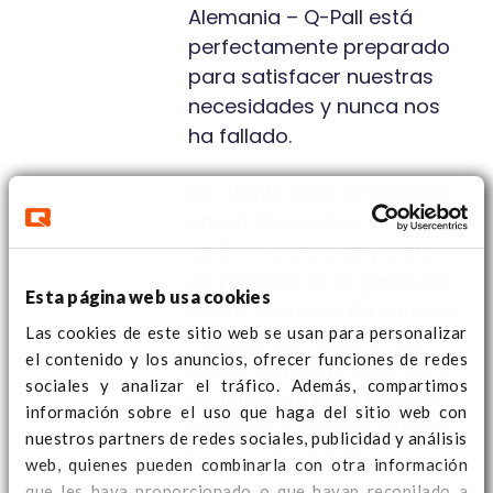
Alemania – Q-Pall está
perfectamente preparado
para satisfacer nuestras
necesidades y nunca nos
ha fallado.
En cuanto a los productos,
ahora ofrecemos los más
de 90 modelos de palets
de plástico de la gama de
Esta página web usa cookies
Q-Pall. El núcleo de nuestro
Las cookies de este sitio web se usan para personalizar
negocio con ellos es su
el contenido y los anuncios, ofrecer funciones de redes
gama de palets abiertos y
sociales y analizar el tráfico. Además, compartimos
de flujo libre para cargas
información sobre el uso que haga del sitio web con
pesadas y medias, que no
nuestros partners de redes sociales, publicidad y análisis
tiene comparación.
web, quienes pueden combinarla con otra información
También ofrecemos toda
que les haya proporcionado o que hayan recopilado a