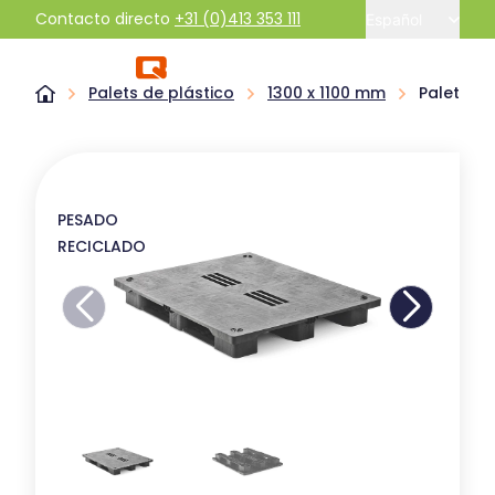
Contacto directo
+31 (0)413 353 111
Español
Palets de plástico
1300 x 1100 mm
Palet plá
PESADO
RECICLADO