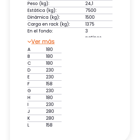
Peso (kg):
24,1
Estática (kg):
7500
Dinámica (kg):
1500
Carga en rack (kg):
1375
En el fondo:
3
patines
Ver más
Cubierta superior:
cerrado
A
180
B
180
C
180
D
230
E
230
F
158
G
230
H
180
I
230
J
280
K
280
L
158