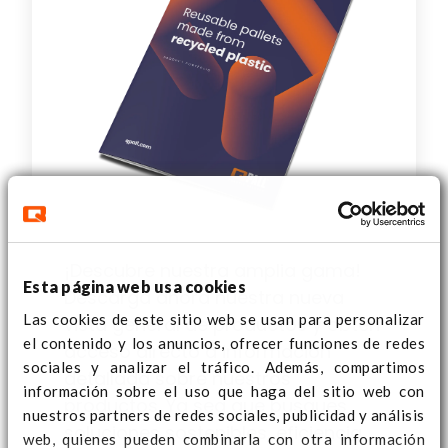
¡Descubre nuestra amplia gama!
Esta página web usa cookies
Descarga ahora nuestra nueva
Las cookies de este sitio web se usan para personalizar
vista general de productos y obtén
el contenido y los anuncios, ofrecer funciones de redes
acceso directo a información
sociales y analizar el tráfico. Además, compartimos
detallada sobre nuestros
información sobre el uso que haga del sitio web con
productos. Ya sea que busques
nuestros partners de redes sociales, publicidad y análisis
soluciones sostenibles, eficiencia
web, quienes pueden combinarla con otra información