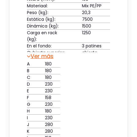
Materiaal:
Mix PE/PP
Peso (kg):
20,3
Estática (kg):
7500
Dinámica (kg):
1500
Carga en rack
1250
(kg):
En el fondo:
3 patines
Cubierta superior:
abierta
Ver más
A
180
B
180
C
180
D
230
E
230
F
158
G
230
H
180
I
230
J
280
K
280