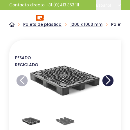
Contacto directo
+31 (0)413 353 111
Español
Palets de plástico
1200 x 1000 mm
Palet pl
PESADO
RECICLADO