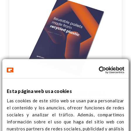
Esta página web usa cookies
¡Descubre nuestra amplia gama!
Las cookies de este sitio web se usan para personalizar
Descarga ahora nuestra nueva
el contenido y los anuncios, ofrecer funciones de redes
vista general de productos y obtén
sociales y analizar el tráfico. Además, compartimos
acceso directo a información
información sobre el uso que haga del sitio web con
detallada sobre nuestros
nuestros partners de redes sociales, publicidad y análisis