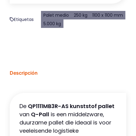
Palet medio
250 kg
1100 x 1100 mm
Etiquetas
5.000 kg
Descripción
De
QP1111MB3R-AS kunststof pallet
van
Q-Pall
is een middelzware,
duurzame pallet die ideaal is voor
veeleisende logistieke