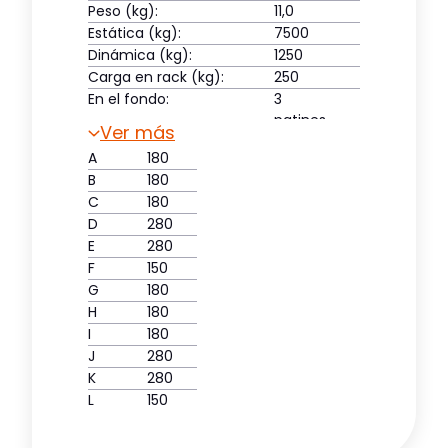
Peso (kg):
11,0
Estática (kg):
7500
Dinámica (kg):
1250
Carga en rack (kg):
250
En el fondo:
3
patines
Ver más
Cubierta superior:
abierta
A
180
B
180
C
180
D
280
E
280
F
150
G
180
H
180
I
180
J
280
K
280
L
150