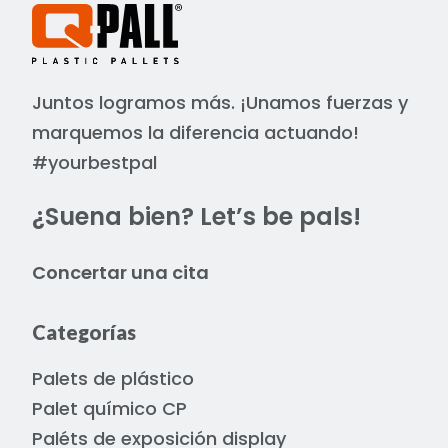
stabiele opslag
milieuvriendelijk: vervaardigd uit
100% gerecycled kunststof en
Juntos logramos más. ¡Unamos fuerzas y
volledig recyclebaar
marquemos la diferencia actuando!
hygiënisch & veilig: geen spijkers,
splinters of vochtopname
#yourbestpal
geschikt voor lichte
¿Suena bien? Let’s be pals!
stellingtoepassingen: kan 250 kg
dragen in stellingen
ontworpen voor
Concertar una cita
containervervoer: optimale
afmetingen voor internationaal
Categorías
transport
Palets de plástico
Palet químico CP
Paléts de exposición display