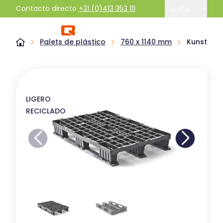
Contacto directo
+31 (0)413 353 111
Español
Palets de plástico
760 x 1140 mm
Kunststof
LIGERO
RECICLADO