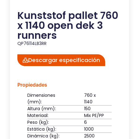
Kunststof pallet 760
x 1140 open dek 3
runners
QP76114LB3RR
Descargar especificación
Propiedades
Dimensiones
760 x
(mm):
1140
Altura (mm):
150
Materiaal:
Mix PE/PP
Peso (kg):
6
Estática (kg):
1000
Dinámica (kg):
2500