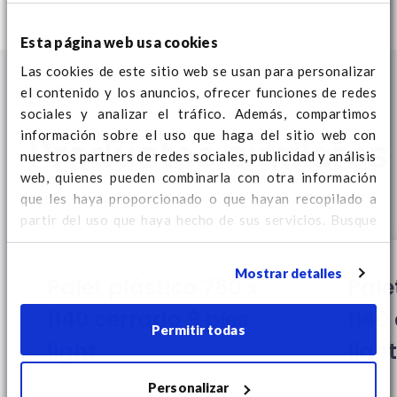
Esta página web usa cookies
Las cookies de este sitio web se usan para personalizar
el contenido y los anuncios, ofrecer funciones de redes
sociales y analizar el tráfico. Además, compartimos
información sobre el uso que haga del sitio web con
Productos similares
nuestros partners de redes sociales, publicidad y análisis
web, quienes pueden combinarla con otra información
que les haya proporcionado o que hayan recopilado a
partir del uso que haya hecho de sus servicios. Busque
aquí
información adicional sobre cookies y para cambiar
su consentimiento.
Mostrar detalles
Palet plástico 760 x
Pale
1140 cerrado 9 pies
1140
Permitir todas
light
light
Personalizar